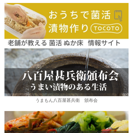
うまもん八百屋甚兵衛 頒布会