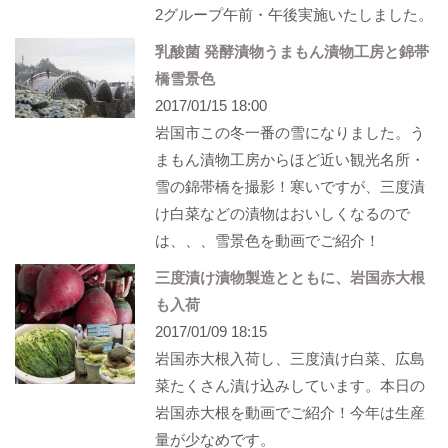
2グループ午前・午後実施いたしました。
乳酸菌 発酵漬物うまもん漬物工房と錦帯
橋雪景色
2017/01/15 18:00
岩国市この冬一番の雪になりました。う
まもん漬物工房からほど近い観光名所・
雪の錦帯橋を撮影！寒いですが、三度漬
け白菜などの漬物はおいしくなるので
は、、、雪景色を動画でご紹介！
三度漬け漬物製造とともに、岩国赤大根
も入荷
2017/01/09 18:15
岩国赤大根入荷し、三度漬け白菜、広島
菜たくさん漬け込みしています。本日の
岩国赤大根を動画でご紹介！今年は生産
量が少なめです。