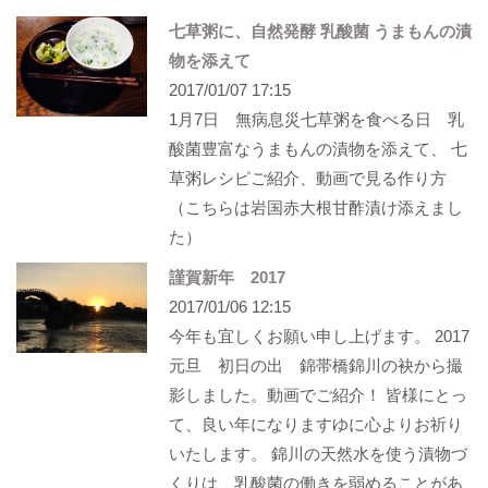
七草粥に、自然発酵 乳酸菌 うまもんの漬
物を添えて
2017/01/07 17:15
1月7日 無病息災七草粥を食べる日 乳
酸菌豊富なうまもんの漬物を添えて、 七
草粥レシピご紹介、動画で見る作り方
（こちらは岩国赤大根甘酢漬け添えまし
た）
謹賀新年 2017
2017/01/06 12:15
今年も宜しくお願い申し上げます。 2017
元旦 初日の出 錦帯橋錦川の袂から撮
影しました。動画でご紹介！ 皆様にとっ
て、良い年になりますゆに心よりお祈り
いたします。 錦川の天然水を使う漬物づ
くりは、乳酸菌の働きを弱めることがあ