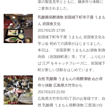
菜の製造見学とともに、糠床作り体験に
ご参加されました。
乳酸菌発酵漬物 岩国城下町寺子屋 うまも
ん 岩国食文化
2017/01/25 17:00
岩国城下町寺子屋 うまもん 岩国食文化を
学ぶ会 初めての講座がはじまりました。
本日は、「岩国茶粥 うまもんお漬物 刺身
蒟蒻 （岩国錦町産）等」です。 ふりむけ
ば 江戸 をキャッチフレーズに、岩国城下
町が新しい活動をはじめています。
自然 乳酸菌 うまもんの発酵漬物​ ぬか床
作り体験 広島県大竹市から
2017/01/23 21:50
広島県大竹市玖珂1丁目のお客様です。自
然 乳酸菌 うまもん発酵漬物 三度漬け白