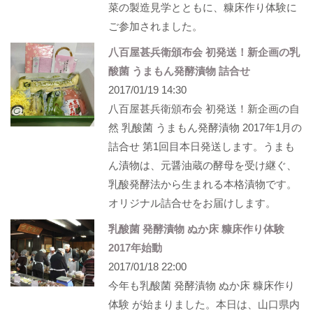
菜の製造見学とともに、糠床作り体験に
ご参加されました。
八百屋甚兵衛頒布会 初発送！新企画の乳
酸菌 うまもん発酵漬物 詰合せ
2017/01/19 14:30
八百屋甚兵衛頒布会 初発送！新企画の自
然 乳酸菌 うまもん発酵漬物 2017年1月の
詰合せ 第1回目本日発送します。うまも
ん漬物は、元醤油蔵の酵母を受け継ぐ、
乳酸発酵法から生まれる本格漬物です。
オリジナル詰合せをお届けします。
乳酸菌 発酵漬物 ぬか床 糠床作り体験
2017年始動
2017/01/18 22:00
今年も乳酸菌 発酵漬物 ぬか床 糠床作り
体験 が始まりました。本日は、山口県内