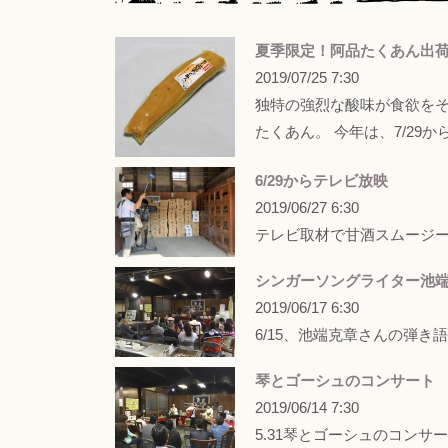
夏季限定！阿品たくあん出荷7
2019/07/25 7:30
独特の強烈な酸味が食欲を
たくあん。 今年は、7/29
6/29からテレビ放映
2019/06/27 6:30
テレビ取材で甘酒スムージ
シンガーソングライター池
2019/06/17 6:30
6/15、池端克章さんの弾き
琴とゴーシュの​コンサート
2019/06/14 7:30
5.31琴とゴーシュのコンサ