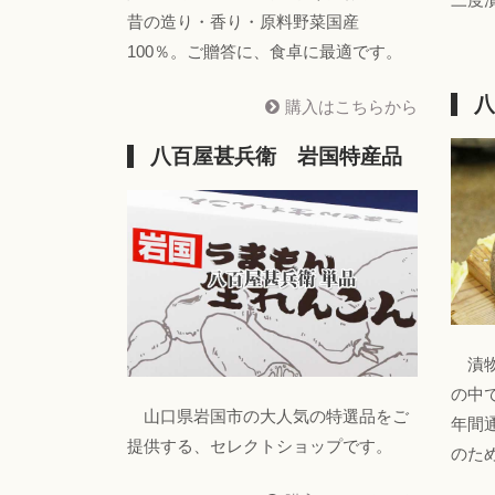
昔の造り・香り・原料野菜国産
100％。ご贈答に、食卓に最適です。
八
購入はこちらから
八百屋甚兵衛 岩国特産品
漬物
の中
山口県岩国市の大人気の特選品をご
年間
提供する、セレクトショップです。
のた