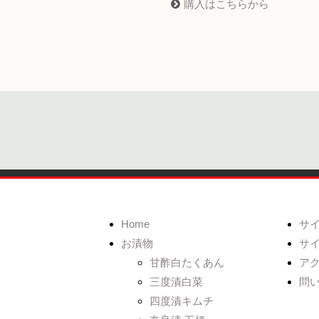
購入はこちらから
Home
サ
お漬物
サ
甘酢白たくあん
ア
三度漬白菜
問
四度漬キムチ