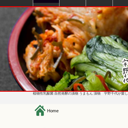
植物性乳酸菌 自然発酵の漬物 うまもん 漬物 宇野千代が愛
H
ome