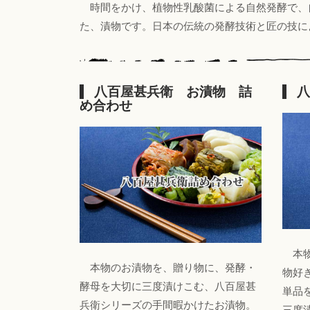
時間をかけ、植物性乳酸菌による自然発酵で、
た、漬物です。日本の伝統の発酵技術と匠の技に
八百屋甚兵衛 お漬物 詰
八
め合わせ
本物
本物のお漬物を、贈り物に、発酵・
物好
酵母を大切に三度漬けこむ、八百屋甚
単品
兵衛シリーズの手間暇かけたお漬物。
三度