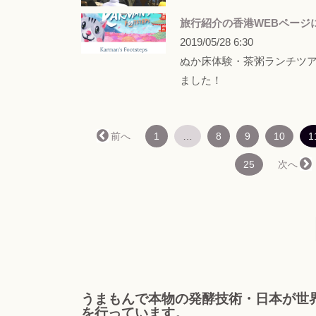
旅行紹介の香港WEBページ
2019/05/28 6:30
ぬか床体験・茶粥ランチツ
ました！
← 前へ
1
…
8
9
10
1
25
次へ →
うまもんで本物の発酵技術・日本が世
を行っています。