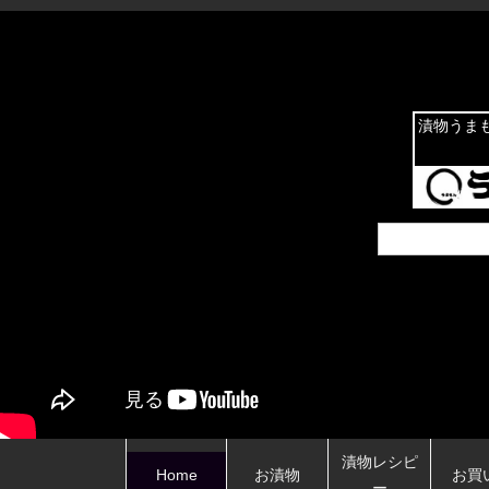
漬物うま
漬物レシピ
Home
お漬物
お買
ー